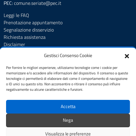
PEC:
comune.seriate@pec.it
Leggi le FAQ
Prenotazione appuntamento
Segnalazione disservizio
Richiesta assistenza
Disclaimer
Amministrazione Trasparente
Gestisci Consenso Cookie
Albo Pretorio
Cookie Policy
Per fornire le migliori esperienze, utilizziamo tecnologie come i cookie per
Informativa privacy
memorizzare e/o accedere alle informazioni del dispositivo. Il consenso a queste
tecnologie ci permetterà di elaborare dati come il comportamento di navigazione
Dichiarazione di accessibilità
o ID unici su questo sito. Non acconsentire o ritirare il consenso può influire
Note legali
negativamente su alcune caratteristiche e funzioni.
Feedback
Accetta
SEGUICI SU
Nega
YouTube
Facebook
Visualizza le preferenze