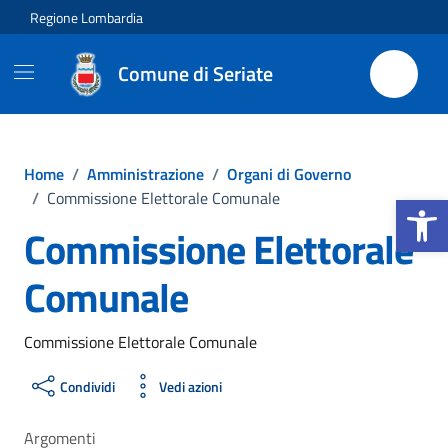
Vai ai contenuti
Vai al footer
Regione Lombardia
Comune di Seriate
Home
/
Amministrazione
/
Organi di Governo
Apri la b
/
Commissione Elettorale Comunale
Commissione Elettorale
Comunale
Commissione Elettorale Comunale
Condividi
Vedi azioni
Argomenti