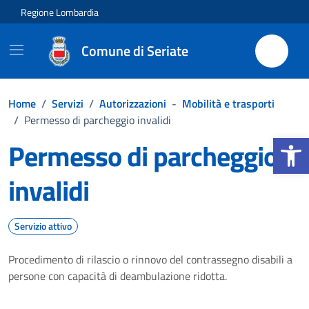
Vai ai contenuti
Vai al footer
Regione Lombardia
Comune di Seriate
Home
/
Servizi
/
Autorizzazioni
-
Mobilità e trasporti
/
Permesso di parcheggio invalidi
Apri la b
Permesso di parcheggio
invalidi
Servizio attivo
Procedimento di rilascio o rinnovo del contrassegno disabili a
persone con capacità di deambulazione ridotta.