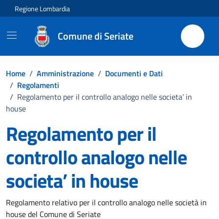
Vai ai contenuti
Vai al footer
Regione Lombardia
Comune di Seriate
Home
/
Amministrazione
/
Documenti e Dati
/
Regolamenti
/
Regolamento per il controllo analogo nelle societa’ in
house
Regolamento per il
controllo analogo nelle
societa’ in house
Dettagli del documento
Regolamento relativo per il controllo analogo nelle società in
house del Comune di Seriate