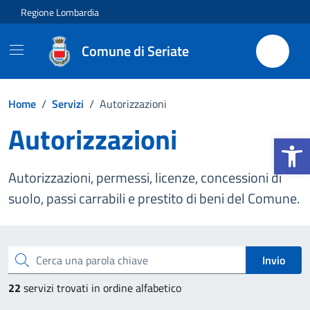
Vai ai contenuti
Vai al footer
Regione Lombardia
Comune di Seriate
Home
/
Servizi
/
Autorizzazioni
Autorizzazioni
Apri la b
Autorizzazioni, permessi, licenze, concessioni di
suolo, passi carrabili e prestito di beni del Comune.
Esplora tutti i servizi
Cerca una parola chiave
Invio
22
servizi trovati in ordine alfabetico