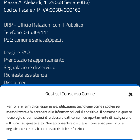
Piazza A. Alebardi, 1, 24068 Seriate (BG)
Codice fiscale / P. IVA:00384000162
URP - Ufficio Relazioni con il Pubblico
Telefono: 035304111
PEC:
comune.seriate@pec.it
Leggi le FAQ
Prenotazione appuntamento
Segnalazione disservizio
Richiesta assistenza
Disclaimer
Amministrazione Trasparente
Gestisci Consenso Cookie
Albo Pretorio
Cookie Policy
Per fornire le migliori esperienze, utilizziamo tecnologie come i cookie per
Informativa privacy
memorizzare e/o accedere alle informazioni del dispositivo. Il consenso a queste
tecnologie ci permetterà di elaborare dati come il comportamento di navigazione
Dichiarazione di accessibilità
o ID unici su questo sito. Non acconsentire o ritirare il consenso può influire
Note legali
negativamente su alcune caratteristiche e funzioni.
Feedback