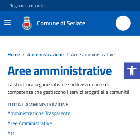
Vai ai contenuti
Vai al footer
Regione Lombardia
Comune di Seriate
Home
/
Amministrazione
/
Aree amministrative
Apri la b
Aree amministrative
La struttura organizzativa è suddivisa in aree di
competenze che gestiscono i servizi erogati alla comunità.
TUTTA L'AMMINISTRAZIONE
Amministrazione Trasparente
Aree Amministrative
Atti