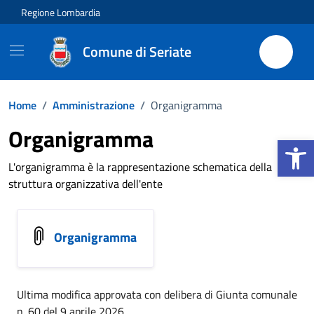
Vai ai contenuti
Vai al footer
Regione Lombardia
Comune di Seriate
Home
/
Amministrazione
/
Organigramma
Organigramma
Apri la b
L'organigramma è la rappresentazione schematica della
struttura organizzativa dell'ente
Organigramma
Ultima modifica approvata con delibera di Giunta comunale
n. 60 del 9 aprile 2026