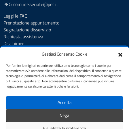
PEC:
comune.seriate@pec.it
Leggi le FAQ
Prenotazione appuntamento
Segnalazione disservizio
Richiesta assistenza
Disclaimer
Amministrazione Trasparente
Gestisci Consenso Cookie
Albo Pretorio
Cookie Policy
Per fornire le migliori esperienze, utilizziamo tecnologie come i cookie per
Informativa privacy
memorizzare e/o accedere alle informazioni del dispositivo. Il consenso a queste
tecnologie ci permetterà di elaborare dati come il comportamento di navigazione
Dichiarazione di accessibilità
o ID unici su questo sito. Non acconsentire o ritirare il consenso può influire
Note legali
negativamente su alcune caratteristiche e funzioni.
Feedback
Accetta
SEGUICI SU
Nega
YouTube
Facebook
Visualizza le preferenze