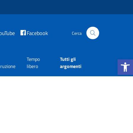
ouTube
Facebook
Cerca
Apri la b
Tempo
Tutti gli
truzione
libero
argomenti