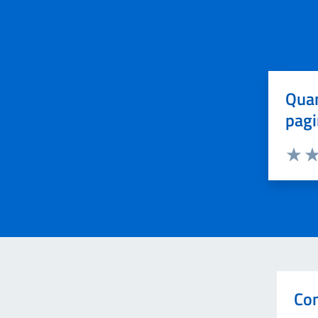
Quan
pagi
Valuta 
Val
Con