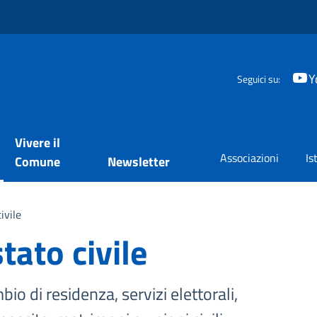
Y
Seguici su:
Vivere il
Associazioni
Is
Comune
Newsletter
ivile
tato civile
io di residenza, servizi elettorali,