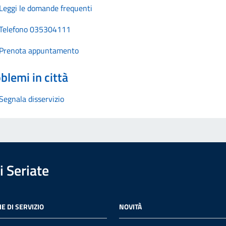
Leggi le domande frequenti
Telefono 035304111
Prenota appuntamento
blemi in città
Segnala disservizio
 Seriate
E DI SERVIZIO
NOVITÀ