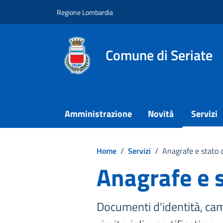
Vai ai contenuti
Vai al footer
Regione Lombardia
Comune di Seriate
Amministrazione
Novità
Servizi
Home
/
Servizi
/
Anagrafe e stato c
Anagrafe e s
Documenti d'identità, camb