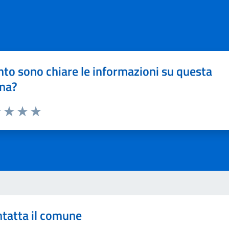
to sono chiare le informazioni su questa
na?
1 stelle su 5
uta 2 stelle su 5
Valuta 3 stelle su 5
Valuta 4 stelle su 5
Valuta 5 stelle su 5
tatta il comune