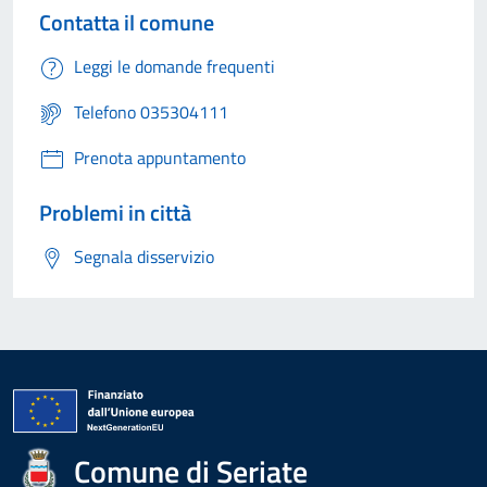
Contatta il comune
Leggi le domande frequenti
Telefono 035304111
Prenota appuntamento
Problemi in città
Segnala disservizio
Comune di Seriate