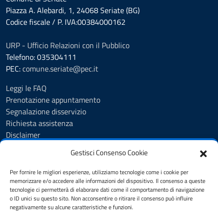
Piazza A. Alebardi, 1, 24068 Seriate (BG)
Codice fiscale / P. IVA:00384000162
URP - Ufficio Relazioni con il Pubblico
Telefono: 035304111
PEC:
comune.seriate@pec.it
Leggi le FAQ
Prenotazione appuntamento
Segnalazione disservizio
Richiesta assistenza
Disclaimer
Amministrazione Trasparente
Gestisci Consenso Cookie
Albo Pretorio
Cookie Policy
Per fornire le migliori esperienze, utilizziamo tecnologie come i cookie per
Informativa privacy
memorizzare e/o accedere alle informazioni del dispositivo. Il consenso a queste
tecnologie ci permetterà di elaborare dati come il comportamento di navigazione
Dichiarazione di accessibilità
o ID unici su questo sito. Non acconsentire o ritirare il consenso può influire
Note legali
negativamente su alcune caratteristiche e funzioni.
Feedback