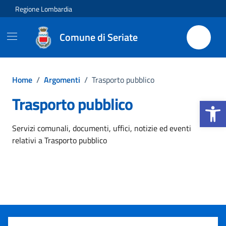
Vai ai contenuti
Vai al footer
Regione Lombardia
Comune di Seriate
Home
/
Argomenti
/
Trasporto pubblico
Trasporto pubblico
Apri la b
Dettagli dell'argomento
Servizi comunali, documenti, uffici, notizie ed eventi
relativi a Trasporto pubblico