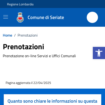
Vai ai contenuti
Vai al footer
Regione Lombardia
Comune di Seriate
Home
/
Prenotazioni
Prenotazioni
Apri la b
Prenotazione on-line Servizi e Uffici Comunali
Pagina aggiornata il 22/04/2025
Quanto sono chiare le informazioni su questa