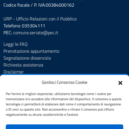
Codice fiscale / P. IVA:00384000162
URP - Ufficio Relazioni con il Pubblico
Telefono: 035304111
PEC:
comune.seriate@pec.it
Leggi le FAQ
Prenotazione appuntamento
Segnalazione disservizio
Richiesta assistenza
Disclaimer
Amministrazione Trasparente
Gestisci Consenso Cookie
Albo Pretorio
Cookie Policy
Per fornire le migliori esperienze, utilizziamo tecnologie come i cookie per
Informativa privacy
memorizzare e/o accedere alle informazioni del dispositivo. Il consenso a queste
tecnologie ci permetterà di elaborare dati come il comportamento di navigazione
Dichiarazione di accessibilità
o ID unici su questo sito. Non acconsentire o ritirare il consenso può influire
Note legali
negativamente su alcune caratteristiche e funzioni.
Feedback