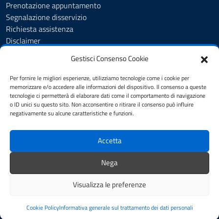
Prenotazione appuntamento
Segnalazione disservizio
Richiesta assistenza
Disclaimer
Amministrazione Trasparente
Gestisci Consenso Cookie
Albo Pretorio
Cookie Policy
Per fornire le migliori esperienze, utilizziamo tecnologie come i cookie per
Informativa privacy
memorizzare e/o accedere alle informazioni del dispositivo. Il consenso a queste
tecnologie ci permetterà di elaborare dati come il comportamento di navigazione
Dichiarazione di accessibilità
o ID unici su questo sito. Non acconsentire o ritirare il consenso può influire
Note legali
negativamente su alcune caratteristiche e funzioni.
Feedback
Accetta
SEGUICI SU
Nega
YouTube
Facebook
Visualizza le preferenze
Mappa del sito
Accesso Riservato
Credits
Cookie Policy
Informativa generale sul trattamento dei dati personali