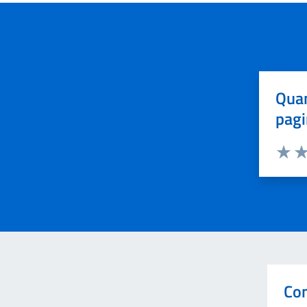
Quan
pagi
Valuta 
Val
Con