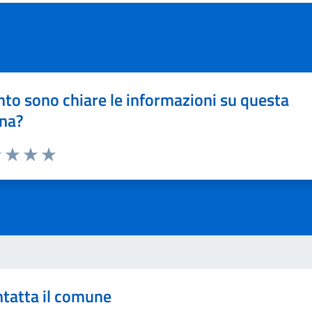
to sono chiare le informazioni su questa
na?
1 stelle su 5
uta 2 stelle su 5
Valuta 3 stelle su 5
Valuta 4 stelle su 5
Valuta 5 stelle su 5
tatta il comune