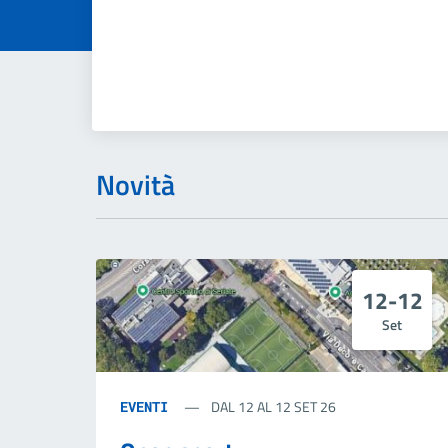
Novità
12-12
Set
DAL 12 AL 12 SET 26
EVENTI