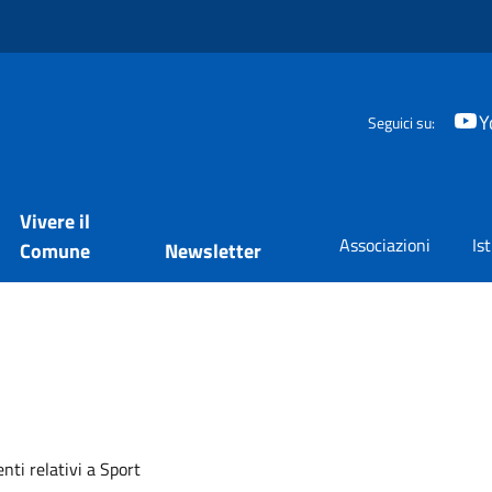
Y
Seguici su:
Vivere il
Associazioni
Is
Comune
Newsletter
mento
nti relativi a Sport