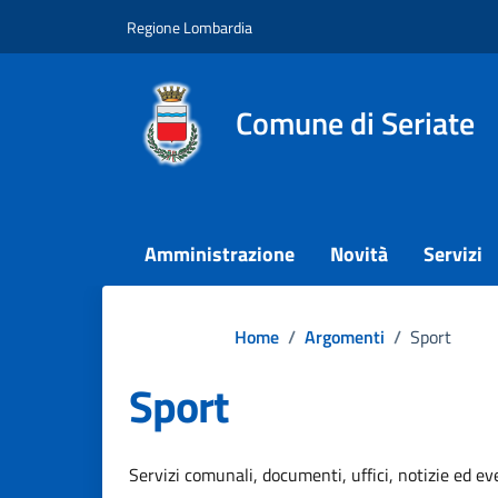
Vai ai contenuti
Vai al footer
Regione Lombardia
Comune di Seriate
Amministrazione
Novità
Servizi
Home
/
Argomenti
/
Sport
Sport
Dettagli dell'argo
Servizi comunali, documenti, uffici, notizie ed eve