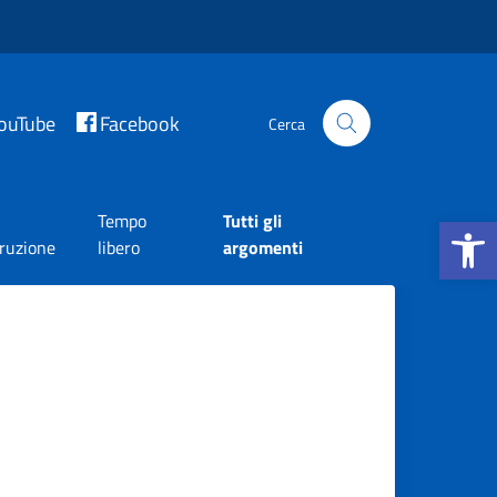
ouTube
Facebook
Cerca
Apri la b
Tempo
Tutti gli
truzione
libero
argomenti