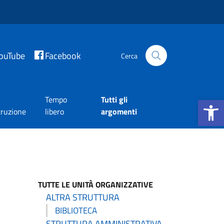
ouTube
Facebook
Cerca
Apri la b
Tempo
Tutti gli
truzione
libero
argomenti
TUTTE LE UNITÀ ORGANIZZATIVE
ALTRA STRUTTURA
BIBLIOTECA
STRUTTURA AMMINISTRATIVA