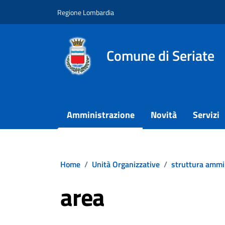
Vai ai contenuti
Vai al footer
Regione Lombardia
Comune di Seriate
Amministrazione
Novità
Servizi
Home
/
Unità Organizzative
/
struttura ammi
area