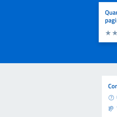
Quan
pagi
Valuta 
Val
Con