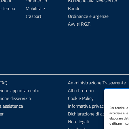
azioni
commercio
Iscrizione alla Newsletter
 e tempo
Mobilità e
Bandi
trasporti
Ordinanze e urgenze
Avvisi P.G.T.
 FAQ
Amministrazione Trasparente
zione appuntamento
Albo Pretorio
ione disservizio
Cookie Policy
a assistenza
Informativa privacy
Per fornire l
er
Dichiarazione di accessibilità
accedere alle
elaborare dat
Note legali
o ritirare il 