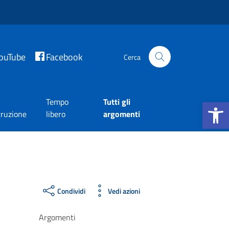
ouTube
Facebook
Cerca
Apri la b
Tempo
Tutti gli
truzione
libero
argomenti
Condividi
Vedi azioni
Argomenti