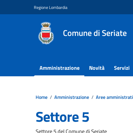
Vai ai contenuti
Vai al footer
Regione Lombardia
Comune di Seriate
Amministrazione
Novità
Servizi
Home
/
Amministrazione
/
Aree amministrat
Settore 5
Settore 5 del Comune di Seriate