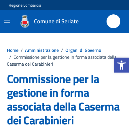
Vai ai contenuti
Vai al footer
Regione Lombardia
Comune di Seriate
Home
/
Amministrazione
/
Organi di Governo
Apri la b
/
Commissione per la gestione in forma associata della
Caserma dei Carabinieri
Commissione per la
gestione in forma
associata della Caserma
dei Carabinieri