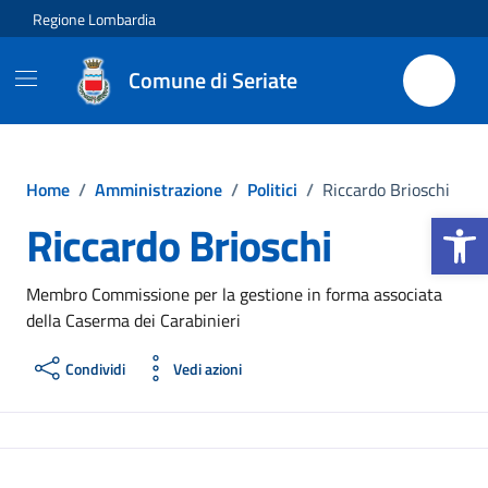
Vai ai contenuti
Vai al footer
Regione Lombardia
Comune di Seriate
Home
/
Amministrazione
/
Politici
/
Riccardo Brioschi
Apri la b
Riccardo Brioschi
Membro Commissione per la gestione in forma associata
della Caserma dei Carabinieri
Condividi
Vedi azioni