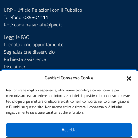
URP - Ufficio Relazioni con il Pubblico
Telefono: 035304111
PEC:
comune.seriate@pec.it
Leggi le FAQ
Prenotazione appuntamento
Segnalazione disservizio
Richiesta assistenza
Disclaimer
Amministrazione Trasparente
Gestisci Consenso Cookie
Albo Pretorio
Cookie Policy
Per fornire le migliori esperienze, utilizziamo tecnologie come i cookie per
Informativa privacy
memorizzare e/o accedere alle informazioni del dispositivo. Il consenso a queste
tecnologie ci permetterà di elaborare dati come il comportamento di navigazione
Dichiarazione di accessibilità
o ID unici su questo sito. Non acconsentire o ritirare il consenso può influire
Note legali
negativamente su alcune caratteristiche e funzioni.
Feedback
Accetta