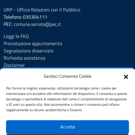
URP - Ufficio Relazioni con il Pubblico
Telefono: 035304111
PEC:
comune.seriate@pec.it
Leggi le FAQ
Prenotazione appuntamento
Segnalazione disservizio
Richiesta assistenza
Disclaimer
Amministrazione Trasparente
Gestisci Consenso Cookie
Albo Pretorio
Cookie Policy
Per fornire le migliori esperienze, utilizziamo tecnologie come i cookie per
Informativa privacy
memorizzare e/o accedere alle informazioni del dispositivo. Il consenso a queste
tecnologie ci permetterà di elaborare dati come il comportamento di navigazione
Dichiarazione di accessibilità
o ID unici su questo sito. Non acconsentire o ritirare il consenso può influire
Note legali
negativamente su alcune caratteristiche e funzioni.
Feedback
Accetta