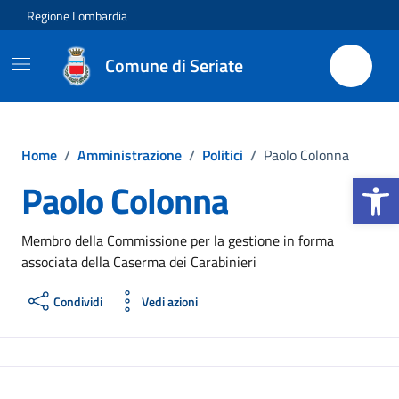
Vai ai contenuti
Vai al footer
Regione Lombardia
Comune di Seriate
Home
/
Amministrazione
/
Politici
/
Paolo Colonna
Apri la b
Paolo Colonna
Membro della Commissione per la gestione in forma
associata della Caserma dei Carabinieri
Condividi
Vedi azioni