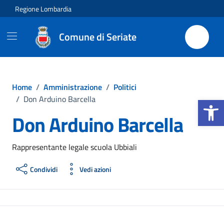
Vai ai contenuti
Vai al footer
Regione Lombardia
Comune di Seriate
Home
/
Amministrazione
/
Politici
Apri la b
/
Don Arduino Barcella
Don Arduino Barcella
Rappresentante legale scuola Ubbiali
Condividi
Vedi azioni