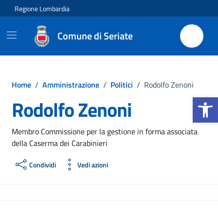
Vai ai contenuti
Vai al footer
Regione Lombardia
Comune di Seriate
Home
/
Amministrazione
/
Politici
/
Rodolfo Zenoni
Apri la b
Rodolfo Zenoni
Membro Commissione per la gestione in forma associata
della Caserma dei Carabinieri
Condividi
Vedi azioni