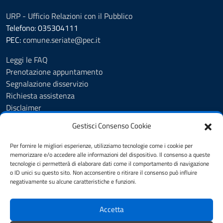
URP - Ufficio Relazioni con il Pubblico
Telefono: 035304111
PEC:
comune.seriate@pec.it
Leggi le FAQ
Prenotazione appuntamento
Segnalazione disservizio
Richiesta assistenza
Disclaimer
Amministrazione Trasparente
Gestisci Consenso Cookie
Albo Pretorio
Cookie Policy
Per fornire le migliori esperienze, utilizziamo tecnologie come i cookie per
Informativa privacy
memorizzare e/o accedere alle informazioni del dispositivo. Il consenso a queste
tecnologie ci permetterà di elaborare dati come il comportamento di navigazione
Dichiarazione di accessibilità
o ID unici su questo sito. Non acconsentire o ritirare il consenso può influire
Note legali
negativamente su alcune caratteristiche e funzioni.
Feedback
Accetta