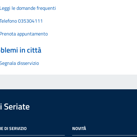
Leggi le domande frequenti
Telefono 035304111
Prenota appuntamento
blemi in città
Segnala disservizio
 Seriate
E DI SERVIZIO
NOVITÀ