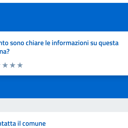
to sono chiare le informazioni su questa
na?
1 stelle su 5
uta 2 stelle su 5
Valuta 3 stelle su 5
Valuta 4 stelle su 5
Valuta 5 stelle su 5
tatta il comune