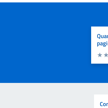
Quan
pagi
Valuta 
Val
Con