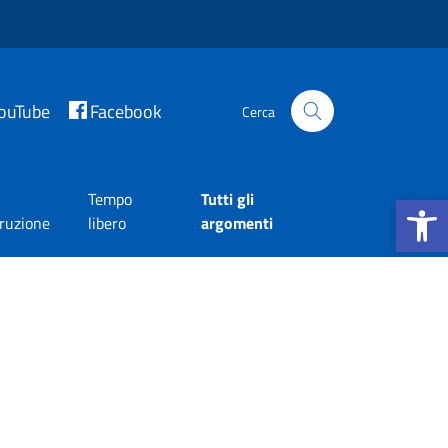
ouTube
Facebook
Cerca
Apri la b
Tempo
Tutti gli
truzione
libero
argomenti