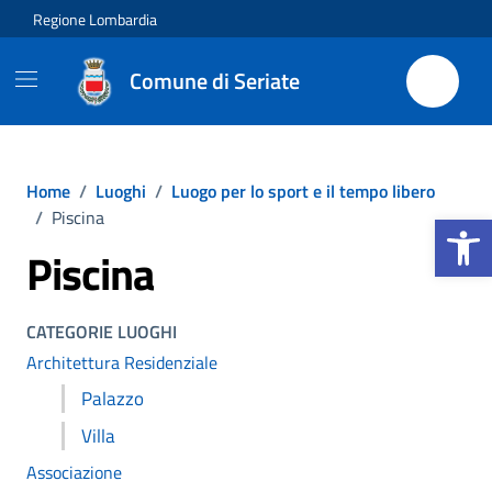
Vai ai contenuti
Vai al footer
Regione Lombardia
Comune di Seriate
Home
/
Luoghi
/
Luogo per lo sport e il tempo libero
Apri la b
/
Piscina
Piscina
CATEGORIE LUOGHI
Architettura Residenziale
Palazzo
Villa
Associazione