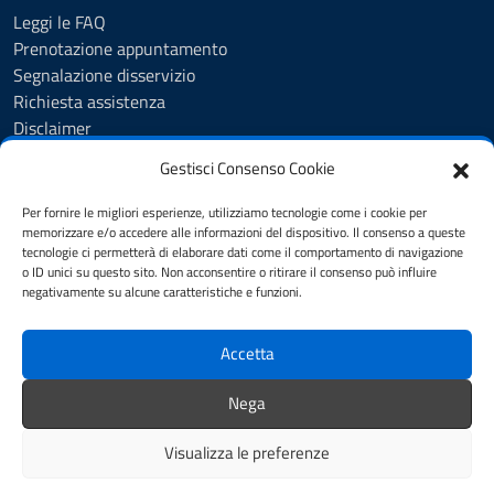
Leggi le FAQ
Prenotazione appuntamento
Segnalazione disservizio
Richiesta assistenza
Disclaimer
Amministrazione Trasparente
Gestisci Consenso Cookie
Albo Pretorio
Cookie Policy
Per fornire le migliori esperienze, utilizziamo tecnologie come i cookie per
Informativa privacy
memorizzare e/o accedere alle informazioni del dispositivo. Il consenso a queste
tecnologie ci permetterà di elaborare dati come il comportamento di navigazione
Dichiarazione di accessibilità
o ID unici su questo sito. Non acconsentire o ritirare il consenso può influire
Note legali
negativamente su alcune caratteristiche e funzioni.
Feedback
Accetta
SEGUICI SU
Nega
YouTube
Facebook
Visualizza le preferenze