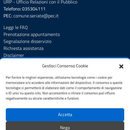
URP - Ufficio Relazioni con il Pubblico
Telefono: 035304111
PEC:
comune.seriate@pec.it
Leggi le FAQ
Prenotazione appuntamento
Segnalazione disservizio
Richiesta assistenza
Disclaimer
Amministrazione Trasparente
Gestisci Consenso Cookie
Albo Pretorio
Cookie Policy
Per fornire le migliori esperienze, utilizziamo tecnologie come i cookie per
Informativa privacy
memorizzare e/o accedere alle informazioni del dispositivo. Il consenso a queste
tecnologie ci permetterà di elaborare dati come il comportamento di navigazione
Dichiarazione di accessibilità
o ID unici su questo sito. Non acconsentire o ritirare il consenso può influire
Note legali
negativamente su alcune caratteristiche e funzioni.
Feedback
Accetta
SEGUICI SU
Nega