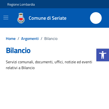
Vai ai contenuti
Vai al footer
Regione Lombardia
Comune di Seriate
Home
/
Argomenti
/
Bilancio
Bilancio
Apri la b
Dettagli dell'argomento
Servizi comunali, documenti, uffici, notizie ed eventi
relativi a Bilancio