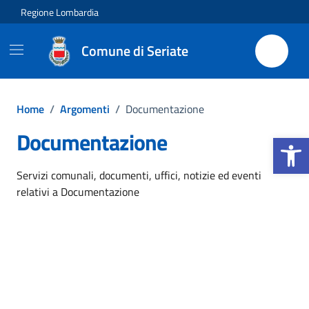
Vai ai contenuti
Vai al footer
Regione Lombardia
Comune di Seriate
Home
/
Argomenti
/
Documentazione
Documentazione
Apri la b
Dettagli dell'argomento
Servizi comunali, documenti, uffici, notizie ed eventi
relativi a Documentazione