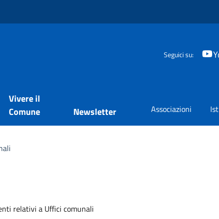
Y
Seguici su:
Vivere il
Associazioni
Is
Comune
Newsletter
nali
mento
nti relativi a Uffici comunali