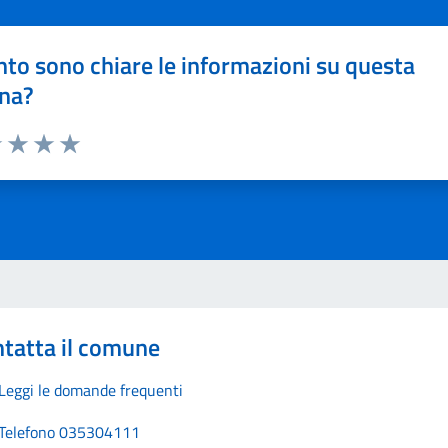
to sono chiare le informazioni su questa
na?
1 stelle su 5
uta 2 stelle su 5
Valuta 3 stelle su 5
Valuta 4 stelle su 5
Valuta 5 stelle su 5
tatta il comune
Leggi le domande frequenti
Telefono 035304111