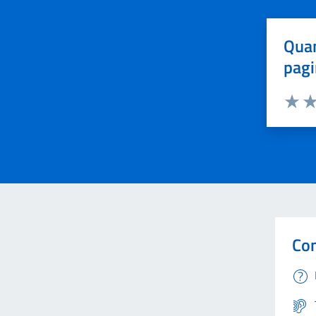
Quan
pagi
Valuta 
Val
Con