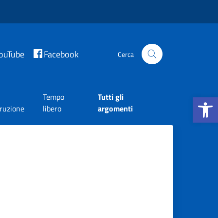
ouTube
Facebook
Cerca
Apri la b
Tempo
Tutti gli
truzione
libero
argomenti