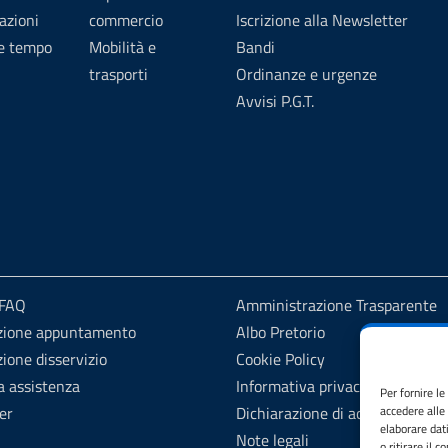
azioni
commercio
Iscrizione alla Newsletter
 e tempo
Mobilità e
Bandi
trasporti
Ordinanze e urgenze
Avvisi P.G.T.
 FAQ
Amministrazione Trasparente
zione appuntamento
Albo Pretorio
ione disservizio
Cookie Policy
a assistenza
Informativa privacy
Per fornire l
er
Dichiarazione di accessibilità
accedere alle
elaborare dat
Note legali
o ritirare il 