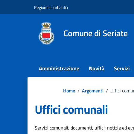
Vai ai contenuti
Vai al footer
Regione Lombardia
Comune di Seriate
Amministrazione
Novità
Servizi
Home
/
Argomenti
/
Uffici comu
Uffici comunali
Dettagli dell'argo
Servizi comunali, documenti, uffici, notizie ed eve