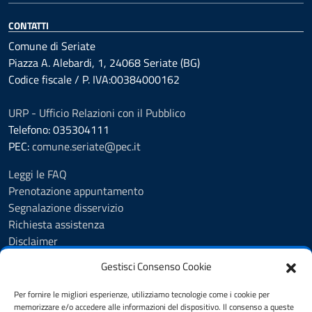
CONTATTI
Comune di Seriate
Piazza A. Alebardi, 1, 24068 Seriate (BG)
Codice fiscale / P. IVA:00384000162
URP - Ufficio Relazioni con il Pubblico
Telefono: 035304111
PEC:
comune.seriate@pec.it
Leggi le FAQ
Prenotazione appuntamento
Segnalazione disservizio
Richiesta assistenza
Disclaimer
Amministrazione Trasparente
Gestisci Consenso Cookie
Albo Pretorio
Cookie Policy
Per fornire le migliori esperienze, utilizziamo tecnologie come i cookie per
Informativa privacy
memorizzare e/o accedere alle informazioni del dispositivo. Il consenso a queste