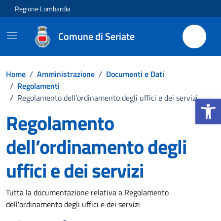
Vai ai contenuti
Vai al footer
Regione Lombardia
Comune di Seriate
Home
/
Amministrazione
/
Documenti e Dati
/
Regolamenti
Apri la b
/
Regolamento dell’ordinamento degli uffici e dei servizi
Regolamento
dell’ordinamento degli
uffici e dei servizi
Dettagli del documento
Tutta la documentazione relativa a Regolamento
dell'ordinamento degli uffici e dei servizi