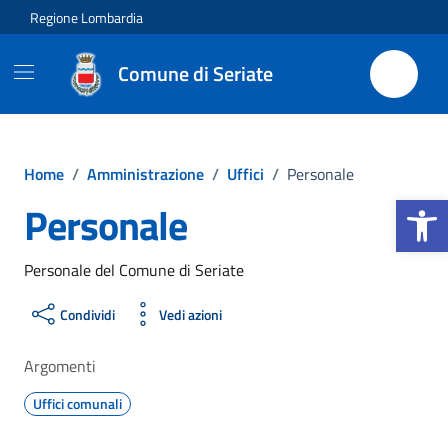
Vai ai contenuti
Vai al footer
Regione Lombardia
Comune di Seriate
Home
/
Amministrazione
/
Uffici
/
Personale
Apri la b
Personale
Personale del Comune di Seriate
Condividi
Vedi azioni
Argomenti
Uffici comunali