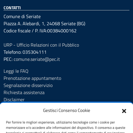
CONTATTI
Comune di Seriate
Piazza A. Alebardi, 1, 24068 Seriate (BG)
Codice fiscale / P. IVA:00384000162
URP - Ufficio Relazioni con il Pubblico
Telefono: 035304111
PEC:
comune.seriate@pec.it
Leggi le FAQ
Prenotazione appuntamento
Segnalazione disservizio
Richiesta assistenza
Disclaimer
Amministrazione Trasparente
Gestisci Consenso Cookie
Albo Pretorio
Cookie Policy
Per fornire le migliori esperienze, utilizziamo tecnologie come i cookie per
Informativa privacy
memorizzare e/o accedere alle informazioni del dispositivo. Il consenso a queste
tecnologie ci permetterà di elaborare dati come il comportamento di navigazione