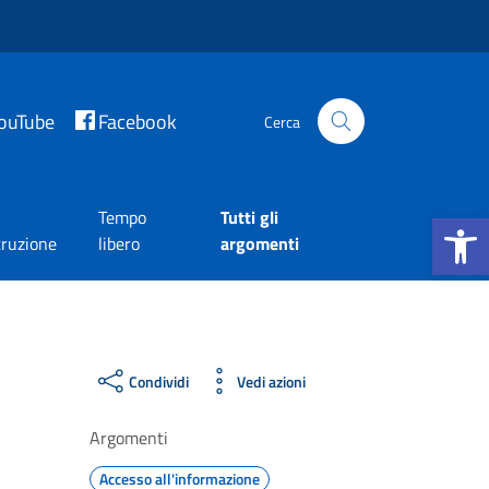
ouTube
Facebook
Cerca
Apri la b
Tempo
Tutti gli
truzione
libero
argomenti
Condividi
Vedi azioni
Argomenti
Accesso all'informazione