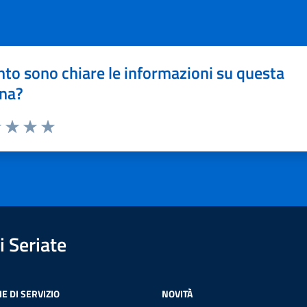
to sono chiare le informazioni su questa
na?
1 stelle su 5
uta 2 stelle su 5
Valuta 3 stelle su 5
Valuta 4 stelle su 5
Valuta 5 stelle su 5
 Seriate
E DI SERVIZIO
NOVITÀ