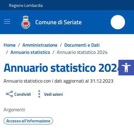
Vai ai contenuti
Vai al footer
Regione Lombardia
Comune di Seriate
Home
/
Amministrazione
/
Documenti e Dati
/
Annuario statistico
/
Annuario statistico 2024
Apri la b
Annuario statistico 2024
Dettagli del documento
Annuario statistico con i dati aggiornati al 31.12.2023
Condividi
Vedi azioni
Argomenti
Accesso all'informazione