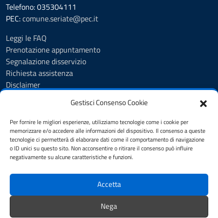
Telefono: 035304111
PEC:
comune.seriate@pec.it
Leggi le FAQ
Prenotazione appuntamento
Segnalazione disservizio
Richiesta assistenza
Disclaimer
Amministrazione Trasparente
Gestisci Consenso Cookie
Albo Pretorio
Cookie Policy
Per fornire le migliori esperienze, utilizziamo tecnologie come i cookie per
Informativa privacy
memorizzare e/o accedere alle informazioni del dispositivo. Il consenso a queste
tecnologie ci permetterà di elaborare dati come il comportamento di navigazione
Dichiarazione di accessibilità
o ID unici su questo sito. Non acconsentire o ritirare il consenso può influire
Note legali
negativamente su alcune caratteristiche e funzioni.
Feedback
Accetta
SEGUICI SU
Nega
YouTube
Facebook