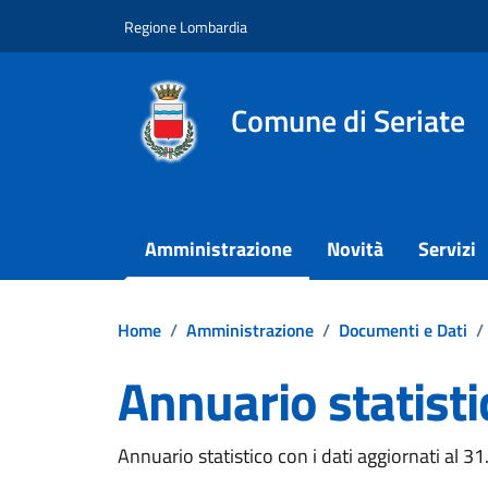
Vai ai contenuti
Vai al footer
Regione Lombardia
Comune di Seriate
Amministrazione
Novità
Servizi
Home
/
Amministrazione
/
Documenti e Dati
/
Annuario statist
Dettagli del documento
Annuario statistico con i dati aggiornati al 3