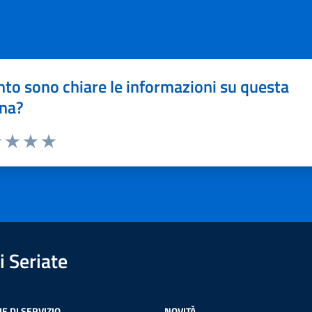
to sono chiare le informazioni su questa
na?
1 stelle su 5
uta 2 stelle su 5
Valuta 3 stelle su 5
Valuta 4 stelle su 5
Valuta 5 stelle su 5
 Seriate
E DI SERVIZIO
NOVITÀ