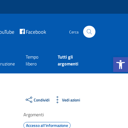
ouTube
Facebook
Cerca
Apri la b
Tempo
Tutti gli
truzione
libero
argomenti
Condividi
Vedi azioni
Argomenti
Accesso all'informazione