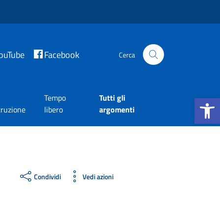
ouTube
Facebook
Cerca
Apri la b
Tempo
Tutti gli
truzione
libero
argomenti
Condividi
Vedi azioni