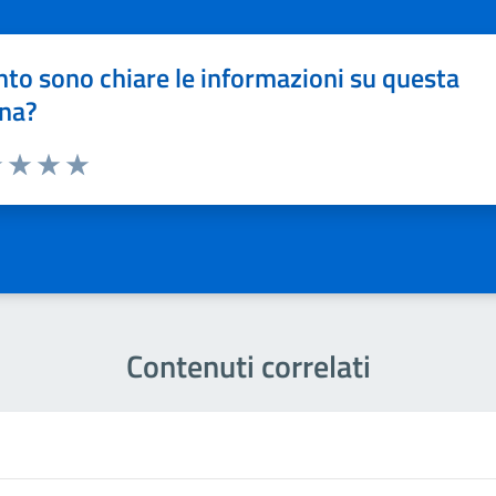
to sono chiare le informazioni su questa
na?
1 stelle su 5
uta 2 stelle su 5
Valuta 3 stelle su 5
Valuta 4 stelle su 5
Valuta 5 stelle su 5
Contenuti correlati