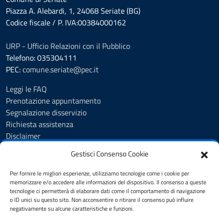
Piazza A. Alebardi, 1, 24068 Seriate (BG)
Codice fiscale / P. IVA:00384000162
URP - Ufficio Relazioni con il Pubblico
Telefono: 035304111
PEC:
comune.seriate@pec.it
Leggi le FAQ
Prenotazione appuntamento
Segnalazione disservizio
Richiesta assistenza
Disclaimer
Amministrazione Trasparente
Gestisci Consenso Cookie
Albo Pretorio
Cookie Policy
Per fornire le migliori esperienze, utilizziamo tecnologie come i cookie per
Informativa privacy
memorizzare e/o accedere alle informazioni del dispositivo. Il consenso a queste
tecnologie ci permetterà di elaborare dati come il comportamento di navigazione
Dichiarazione di accessibilità
o ID unici su questo sito. Non acconsentire o ritirare il consenso può influire
Note legali
negativamente su alcune caratteristiche e funzioni.
Feedback