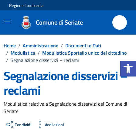
Vai ai contenuti
Vai al footer
Regione Lombardia
Comune di Seriate
Home
/
Amministrazione
/
Documenti e Dati
/
Modulistica
/
Modulistica Sportello unico del cittadino
Apri la b
/
Segnalazione disservizi – reclami
Segnalazione disservizi –
reclami
Dettagli del documento
Modulistica relativa a Segnalazione disservizi del Comune di
Seriate
Condividi
Vedi azioni