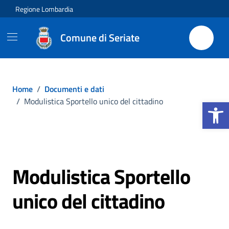
Vai ai contenuti
Vai al footer
Regione Lombardia
Comune di Seriate
Home
/
Documenti e dati
Apri la b
/
Modulistica Sportello unico del cittadino
Modulistica Sportello
unico del cittadino