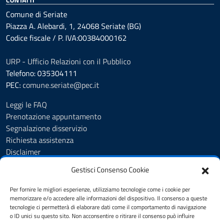
Comune di Seriate
Piazza A. Alebardi, 1, 24068 Seriate (BG)
Codice fiscale / P. IVA:00384000162
URP - Ufficio Relazioni con il Pubblico
Telefono: 035304111
PEC:
comune.seriate@pec.it
Leggi le FAQ
Prenotazione appuntamento
Segnalazione disservizio
Richiesta assistenza
Disclaimer
Amministrazione Trasparente
Gestisci Consenso Cookie
Albo Pretorio
Cookie Policy
Per fornire le migliori esperienze, utilizziamo tecnologie come i cookie per
Informativa privacy
memorizzare e/o accedere alle informazioni del dispositivo. Il consenso a queste
tecnologie ci permetterà di elaborare dati come il comportamento di navigazione
Dichiarazione di accessibilità
o ID unici su questo sito. Non acconsentire o ritirare il consenso può influire