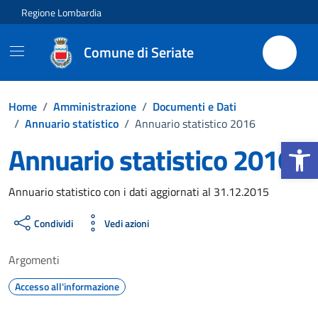
Vai ai contenuti
Vai al footer
Regione Lombardia
Comune di Seriate
Home
/
Amministrazione
/
Documenti e Dati
/
Annuario statistico
/
Annuario statistico 2016
Apri la b
Annuario statistico 2016
Dettagli del documento
Annuario statistico con i dati aggiornati al 31.12.2015
Condividi
Vedi azioni
Argomenti
Accesso all'informazione