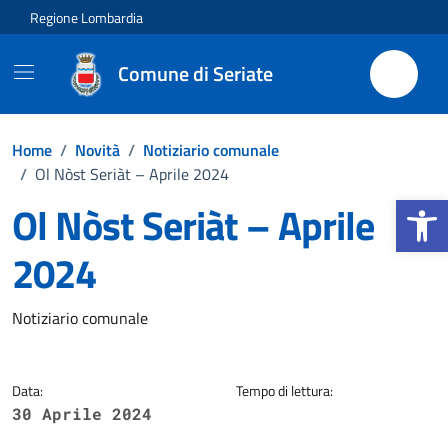
Vai ai contenuti
Vai al footer
Regione Lombardia
Comune di Seriate
Home
/
Novità
/
Notiziario comunale
/
Ol Nòst Seriàt – Aprile 2024
Apri la b
Ol Nòst Seriàt – Aprile
2024
Dettagli della notizia
Notiziario comunale
Data:
Tempo di lettura:
30 Aprile 2024