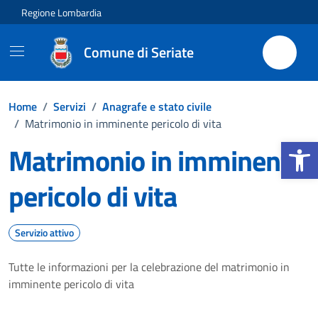
Vai ai contenuti
Vai al footer
Regione Lombardia
Comune di Seriate
Home
/
Servizi
/
Anagrafe e stato civile
/
Matrimonio in imminente pericolo di vita
Apri la b
Matrimonio in imminente
pericolo di vita
Servizio attivo
Tutte le informazioni per la celebrazione del matrimonio in
imminente pericolo di vita