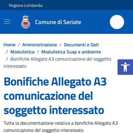
Vai ai contenuti
Vai al footer
Regione Lombardia
Comune di Seriate
Home
/
Amministrazione
/
Documenti e Dati
/
Modulistica
/
Modulistica Suap e ambiente
Apri la b
/
Bonifiche Allegato A3 comunicazione del soggetto
interessato
Bonifiche Allegato A3
comunicazione del
soggetto interessato
Dettagli del documento
Tutta la documentazione relativa a bonifiche Allegato A3
comunicazione del soggetto interessato