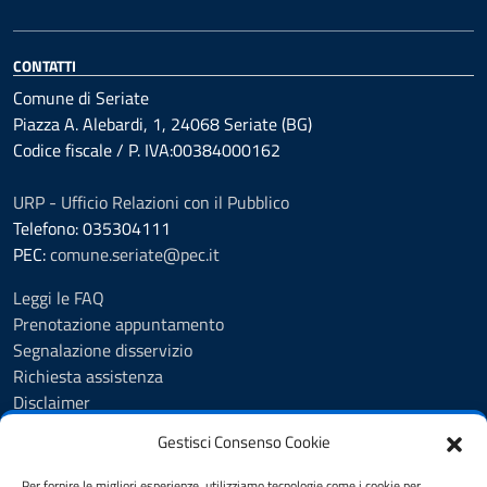
CONTATTI
Comune di Seriate
Piazza A. Alebardi, 1, 24068 Seriate (BG)
Codice fiscale / P. IVA:00384000162
URP - Ufficio Relazioni con il Pubblico
Telefono: 035304111
PEC:
comune.seriate@pec.it
Leggi le FAQ
Prenotazione appuntamento
Segnalazione disservizio
Richiesta assistenza
Disclaimer
Amministrazione Trasparente
Gestisci Consenso Cookie
Albo Pretorio
Cookie Policy
Per fornire le migliori esperienze, utilizziamo tecnologie come i cookie per