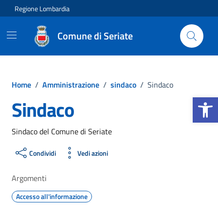
Vai ai contenuti
Vai al footer
Regione Lombardia
Comune di Seriate
Home
/
Amministrazione
/
sindaco
/
Sindaco
Apri la b
Sindaco
Sindaco del Comune di Seriate
Condividi
Vedi azioni
Argomenti
Accesso all'informazione