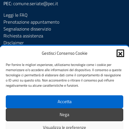
PEC:
comune.seriate@pec.it
Leggi le FAQ
Prenotazione appuntamento
Segnalazione disservizio
Richiesta assistenza
Disclaimer
Amministrazione Trasparente
Gestisci Consenso Cookie
Albo Pretorio
Cookie Policy
Per fornire le migliori esperienze, utilizziamo tecnologie come i cookie per
Informativa privacy
memorizzare e/o accedere alle informazioni del dispositivo. Il consenso a queste
tecnologie ci permetterà di elaborare dati come il comportamento di navigazione
Dichiarazione di accessibilità
o ID unici su questo sito. Non acconsentire o ritirare il consenso può influire
Note legali
negativamente su alcune caratteristiche e funzioni.
Feedback
Accetta
SEGUICI SU
Nega
YouTube
Facebook
Visualizza le preferenze