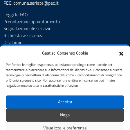
PEC:
comune.seriate@pec.it
Leggi le FAQ
Prenotazione appuntamento
Segnalazione disservizio
Richiesta assistenza
Disclaimer
Amministrazione Trasparente
Gestisci Consenso Cookie
Albo Pretorio
Cookie Policy
Per fornire le migliori esperienze, utilizziamo tecnologie come i cookie per
Informativa privacy
memorizzare e/o accedere alle informazioni del dispositivo. Il consenso a queste
tecnologie ci permetterà di elaborare dati come il comportamento di navigazione
Dichiarazione di accessibilità
o ID unici su questo sito. Non acconsentire o ritirare il consenso può influire
Note legali
negativamente su alcune caratteristiche e funzioni.
Feedback
Accetta
SEGUICI SU
Nega
YouTube
Facebook
Visualizza le preferenze