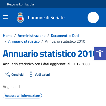
Vai ai contenuti
Vai al footer
Regione Lombardia
Comune di Seriate
Home
/
Amministrazione
/
Documenti e Dati
/
Annuario statistico
/
Annuario statistico 2010
Apri la b
Annuario statistico 2010
Dettagli del documento
Annuario statistico con i dati aggiornati al 31.12.2009
Condividi
Vedi azioni
Argomenti
Accesso all'informazione