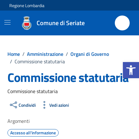
Vai ai contenuti
Vai al footer
Regione Lombardia
Comune di Seriate
Home
/
Amministrazione
/
Organi di Governo
Apri la b
/
Commissione statutaria
Commissione statutaria
Commissione statutaria
Condividi
Vedi azioni
Argomenti
Accesso all'informazione