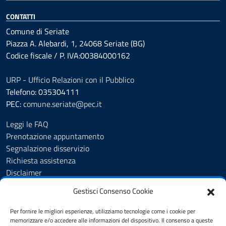
CONTATTI
Comune di Seriate
Piazza A. Alebardi, 1, 24068 Seriate (BG)
Codice fiscale / P. IVA:00384000162
URP - Ufficio Relazioni con il Pubblico
Telefono: 035304111
PEC:
comune.seriate@pec.it
Leggi le FAQ
Prenotazione appuntamento
Segnalazione disservizio
Richiesta assistenza
Disclaimer
Amministrazione Trasparente
Gestisci Consenso Cookie
Albo Pretorio
Cookie Policy
Per fornire le migliori esperienze, utilizziamo tecnologie come i cookie per
Informativa privacy
memorizzare e/o accedere alle informazioni del dispositivo. Il consenso a queste