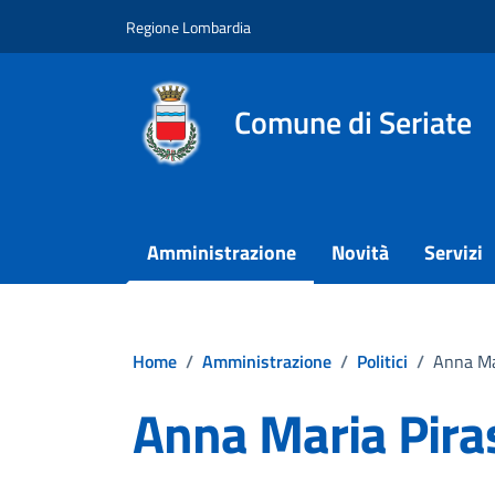
Vai ai contenuti
Vai al footer
Regione Lombardia
Comune di Seriate
Amministrazione
Novità
Servizi
Home
/
Amministrazione
/
Politici
/
Anna Ma
Anna Maria Pira