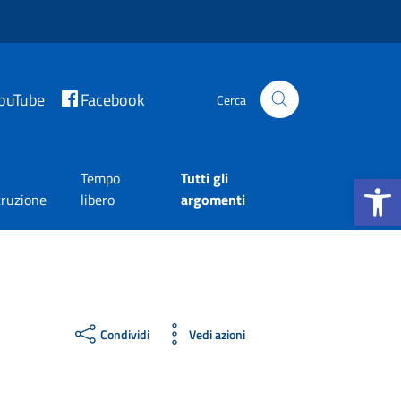
ouTube
Facebook
Cerca
Apri la b
Tempo
Tutti gli
truzione
libero
argomenti
Condividi
Vedi azioni