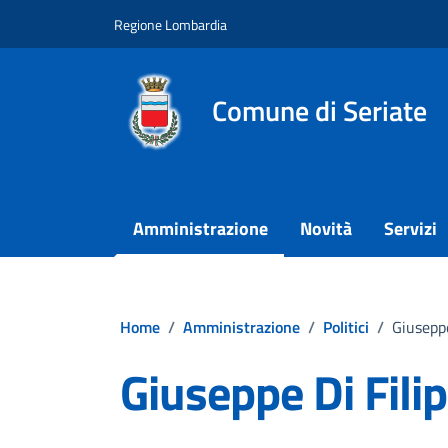
Vai ai contenuti
Vai al footer
Regione Lombardia
Comune di Seriate
Amministrazione
Novità
Servizi
Home
/
Amministrazione
/
Politici
/
Giuseppe
Giuseppe Di Fili