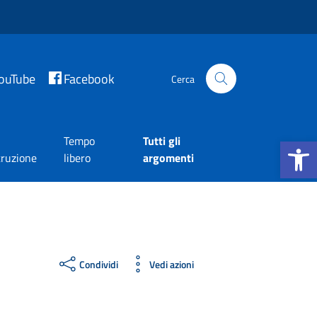
ouTube
Facebook
Cerca
Apri la b
Tempo
Tutti gli
truzione
libero
argomenti
Condividi
Vedi azioni