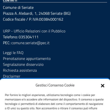
CONTATTI
Comune di Seriate
Piazza A. Alebardi, 1, 24068 Seriate (BG)
Codice fiscale / P. IVA:00384000162
URP - Ufficio Relazioni con il Pubblico
Telefono: 035304111
PEC:
comune.seriate@pec.it
Leggi le FAQ
Prenotazione appuntamento
Segnalazione disservizio
Richiesta assistenza
Disclaimer
Amministrazione Trasparente
Gestisci Consenso Cookie
Albo Pretorio
Cookie Policy
Per fornire le migliori esperienze, utilizziamo tecnologie come i cookie per
Informativa privacy
memorizzare e/o accedere alle informazioni del dispositivo. Il consenso a queste
tecnologie ci permetterà di elaborare dati come il comportamento di navigazione
Dichiarazione di accessibilità
o ID unici su questo sito. Non acconsentire o ritirare il consenso può influire