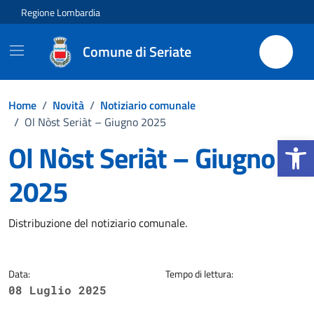
Vai ai contenuti
Vai al footer
Regione Lombardia
Comune di Seriate
Home
/
Novità
/
Notiziario comunale
/
Ol Nòst Seriàt – Giugno 2025
Apri la b
Ol Nòst Seriàt – Giugno
2025
Dettagli della notizia
Distribuzione del notiziario comunale.
Data:
Tempo di lettura:
08 Luglio 2025