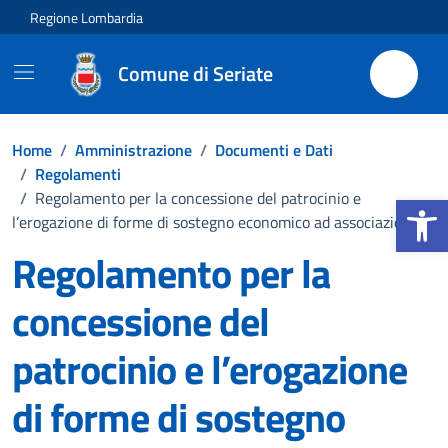
Vai ai contenuti
Vai al footer
Regione Lombardia
Comune di Seriate
Home
/
Amministrazione
/
Documenti e Dati
/
Regolamenti
Apri la b
/
Regolamento per la concessione del patrocinio e
l’erogazione di forme di sostegno economico ad associazioni
Regolamento per la
concessione del
patrocinio e l’erogazione
di forme di sostegno