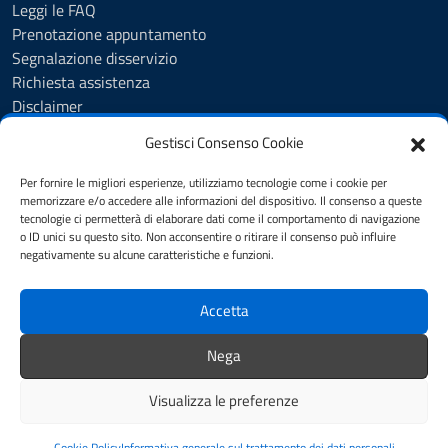
Leggi le FAQ
Prenotazione appuntamento
Segnalazione disservizio
Richiesta assistenza
Disclaimer
Amministrazione Trasparente
Gestisci Consenso Cookie
Albo Pretorio
Cookie Policy
Per fornire le migliori esperienze, utilizziamo tecnologie come i cookie per
Informativa privacy
memorizzare e/o accedere alle informazioni del dispositivo. Il consenso a queste
tecnologie ci permetterà di elaborare dati come il comportamento di navigazione
Dichiarazione di accessibilità
o ID unici su questo sito. Non acconsentire o ritirare il consenso può influire
Note legali
negativamente su alcune caratteristiche e funzioni.
Feedback
Accetta
SEGUICI SU
Nega
YouTube
Facebook
Visualizza le preferenze
Mappa del sito
Accesso Riservato
Credits
Cookie Policy
Informativa generale sul trattamento dei dati personali