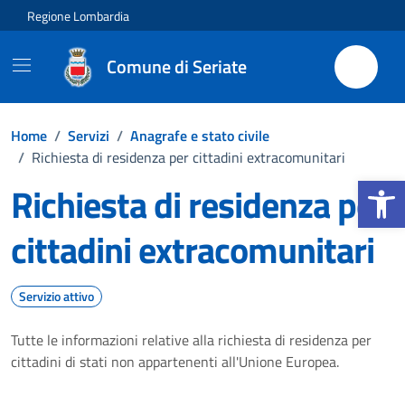
Vai ai contenuti
Vai al footer
Regione Lombardia
Comune di Seriate
Home
/
Servizi
/
Anagrafe e stato civile
/
Richiesta di residenza per cittadini extracomunitari
Apri la b
Richiesta di residenza per
cittadini extracomunitari
Servizio attivo
Tutte le informazioni relative alla richiesta di residenza per
cittadini di stati non appartenenti all'Unione Europea.