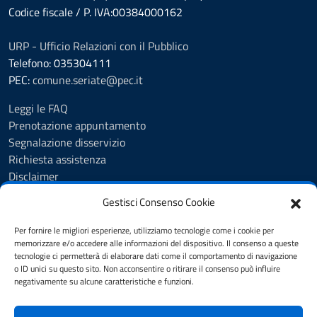
Codice fiscale / P. IVA:00384000162
URP - Ufficio Relazioni con il Pubblico
Telefono: 035304111
PEC:
comune.seriate@pec.it
Leggi le FAQ
Prenotazione appuntamento
Segnalazione disservizio
Richiesta assistenza
Disclaimer
Amministrazione Trasparente
Gestisci Consenso Cookie
Albo Pretorio
Cookie Policy
Per fornire le migliori esperienze, utilizziamo tecnologie come i cookie per
Informativa privacy
memorizzare e/o accedere alle informazioni del dispositivo. Il consenso a queste
tecnologie ci permetterà di elaborare dati come il comportamento di navigazione
Dichiarazione di accessibilità
o ID unici su questo sito. Non acconsentire o ritirare il consenso può influire
Note legali
negativamente su alcune caratteristiche e funzioni.
Feedback