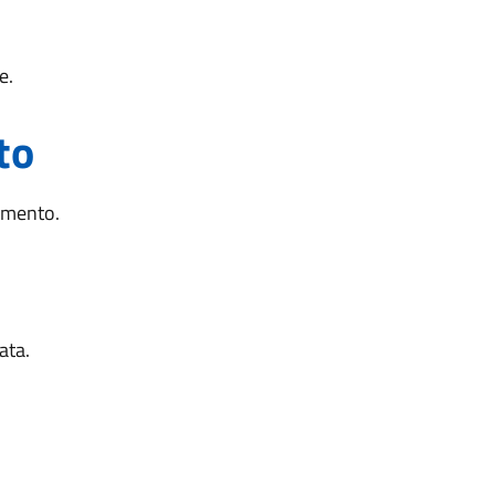
e.
to
limento.
ata.