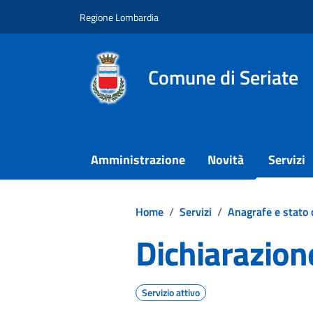
Vai ai contenuti
Vai al footer
Regione Lombardia
Comune di Seriate
Amministrazione
Novità
Servizi
Home
/
Servizi
/
Anagrafe e stato c
Dichiarazion
Servizio attivo