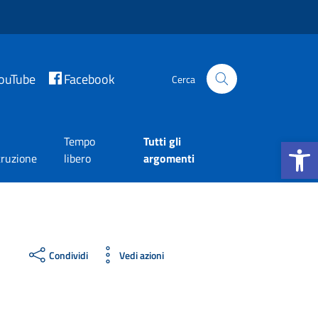
ouTube
Facebook
Cerca
Apri la b
Tempo
Tutti gli
truzione
libero
argomenti
Condividi
Vedi azioni