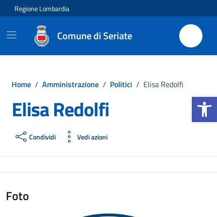
Vai ai contenuti
Vai al footer
Regione Lombardia
Comune di Seriate
Home
/
Amministrazione
/
Politici
/
Elisa Redolfi
Apri la b
Elisa Redolfi
Condividi
Vedi azioni
Foto