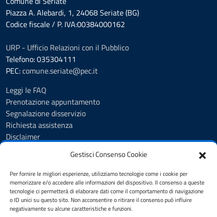
Comune di Seriate
Piazza A. Alebardi, 1, 24068 Seriate (BG)
Codice fiscale / P. IVA:00384000162
URP - Ufficio Relazioni con il Pubblico
Telefono: 035304111
PEC:
comune.seriate@pec.it
Leggi le FAQ
Prenotazione appuntamento
Segnalazione disservizio
Richiesta assistenza
Disclaimer
Amministrazione Trasparente
Gestisci Consenso Cookie
Albo Pretorio
Cookie Policy
Per fornire le migliori esperienze, utilizziamo tecnologie come i cookie per
Informativa privacy
memorizzare e/o accedere alle informazioni del dispositivo. Il consenso a queste
tecnologie ci permetterà di elaborare dati come il comportamento di navigazione
Dichiarazione di accessibilità
o ID unici su questo sito. Non acconsentire o ritirare il consenso può influire
Note legali
negativamente su alcune caratteristiche e funzioni.