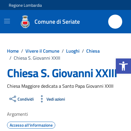
Vai ai contenuti
Vai al footer
Regione Lombardia
Comune di Seriate
Home
/
Vivere il Comune
/
Luoghi
/
Chiesa
Apri la b
/
Chiesa S. Giovanni XXIII
Chiesa S. Giovanni XXIII
Chiesa Maggiore dedicata a Santo Papa Giovanni XXIII
Condividi
Vedi azioni
Argomenti
Accesso all'informazione