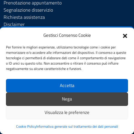
Prenotazione appuntamento
Segnalazione disservizio
Richiesta assistenza
Disclaimer
Amministrazione Trasparente
Gestisci Consenso Cookie
Albo Pretorio
Cookie Policy
Per fornire le migliori esperienze, utilizziamo tecnologie come i cookie per
Informativa privacy
memorizzare e/o accedere alle informazioni del dispositivo. Il consenso a queste
tecnologie ci permetterà di elaborare dati come il comportamento di navigazione
Dichiarazione di accessibilità
o ID unici su questo sito. Non acconsentire o ritirare il consenso può influire
Note legali
negativamente su alcune caratteristiche e funzioni.
Feedback
Accetta
SEGUICI SU
Nega
YouTube
Facebook
Visualizza le preferenze
Mappa del sito
Accesso Riservato
Credits
Cookie Policy
Informativa generale sul trattamento dei dati personali