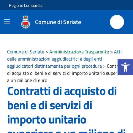
Vai ai contenuti
Vai al footer
Regione Lombardia
Comune di Seriate
Comune di Seriate
>
Amministrazione Trasparente
>
Atti
Apri la b
delle amministrazioni aggiudicatrici e degli enti
aggiudicatori distintamente per ogni procedura
>
Contratti
di acquisto di beni e di servizi di importo unitario superiore
a un milione di euro
Contratti di acquisto di
beni e di servizi di
importo unitario