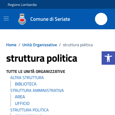
Vai ai contenuti
Vai al footer
Regione Lombardia
Comune di Seriate
Home
/
Unità Organizzative
/
struttura politica
Apri la b
struttura politica
TUTTE LE UNITÀ ORGANIZZATIVE
ALTRA STRUTTURA
BIBLIOTECA
STRUTTURA AMMINISTRATIVA
AREA
UFFICIO
STRUTTURA POLITICA