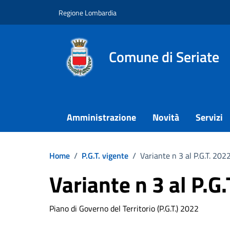
Vai ai contenuti
Vai al footer
Regione Lombardia
Comune di Seriate
Amministrazione
Novità
Servizi
Home
/
P.G.T. vigente
/
Variante n 3 al P.G.T. 202
Variante n 3 al P.G
Piano di Governo del Territorio (P.G.T.) 2022