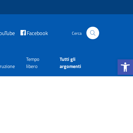
ouTube
Facebook
Cerca
Apri la b
Tempo
Tutti gli
truzione
libero
argomenti